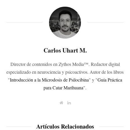
Carlos Uhart M.
Director de contenidos en Zythos Media™. Redactor digital
especializado en neurociencia y psicoactivos. Autor de los libros
"
Introducción a la Microdosis de Psilocibina
" y "
Guía Práctica
para Catar Marihuana
".
W
L
e
i
b
n
s
k
i
e
t
d
Artículos Relacionados
e
I