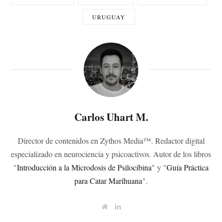
URUGUAY
Carlos Uhart M.
Director de contenidos en Zythos Media™. Redactor digital
especializado en neurociencia y psicoactivos. Autor de los libros
"
Introducción a la Microdosis de Psilocibina
" y "
Guía Práctica
para Catar Marihuana
".
W
L
e
i
b
n