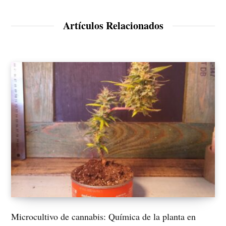
s
k
i
e
t
d
Artículos Relacionados
e
I
n
Microcultivo de cannabis: Química de la planta en