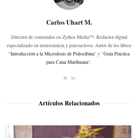
Carlos Uhart M.
Director de contenidos en Zythos Media™. Redactor digital
especializado en neurociencia y psicoactivos. Autor de los libros
"
Introducción a la Microdosis de Psilocibina
" y "
Guía Práctica
para Catar Marihuana
".
W
L
e
i
b
n
s
k
i
e
t
d
Artículos Relacionados
e
I
n