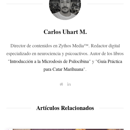
Carlos Uhart M.
Director de contenidos en Zythos Media™. Redactor digital
especializado en neurociencia y psicoactivos. Autor de los libros
"
Introducción a la Microdosis de Psilocibina
" y "
Guía Práctica
para Catar Marihuana
".
W
L
e
i
b
n
s
k
i
e
t
d
Artículos Relacionados
e
I
n