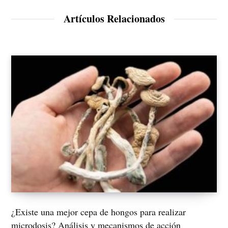
i
e
t
d
Artículos Relacionados
e
I
n
¿Existe una mejor cepa de hongos para realizar
microdosis? Análisis y mecanismos de acción