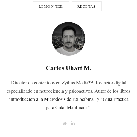
LEMON TEK
RECETAS
Carlos Uhart M.
Director de contenidos en Zythos Media™. Redactor digital
especializado en neurociencia y psicoactivos. Autor de los libros
"
Introducción a la Microdosis de Psilocibina
" y "
Guía Práctica
para Catar Marihuana
".
W
L
e
i
b
n
s
k