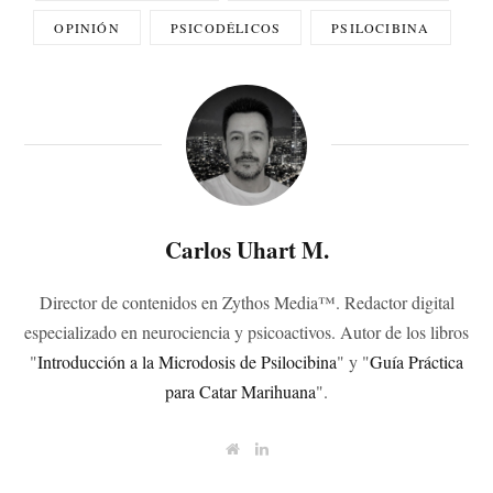
OPINIÓN
PSICODÉLICOS
PSILOCIBINA
Carlos Uhart M.
Director de contenidos en Zythos Media™. Redactor digital
especializado en neurociencia y psicoactivos. Autor de los libros
"
Introducción a la Microdosis de Psilocibina
" y "
Guía Práctica
para Catar Marihuana
".
W
L
e
i
b
n